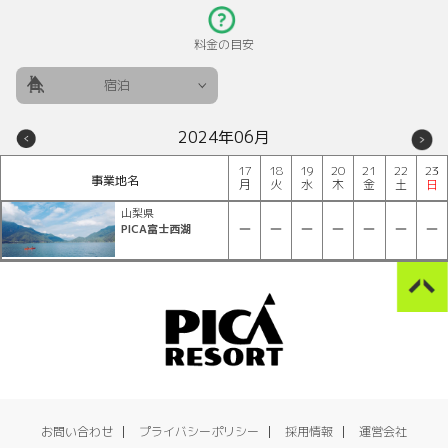
料金の目安
宿泊
2024年06月
17
18
19
20
21
22
23
事業地名
月
火
水
木
金
土
日
山梨県
PICA富士西湖
お問い合わせ
プライバシーポリシー
採用情報
運営会社