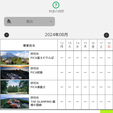
料金の目安
宿泊
2024年08月
12
13
14
15
16
17
18
事業地名
月
火
水
木
金
土
日
静岡県
PICA富士ぐりんぱ
静岡県
PICA初島
静岡県
PICA表富士
静岡県
THE GLAMPING 箱
根十国峠