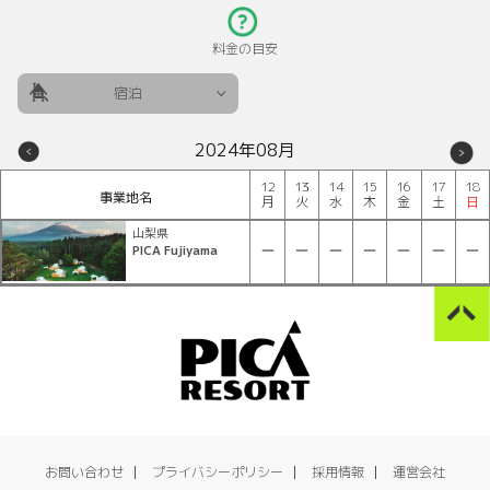
料金の目安
宿泊
2024年08月
12
13
14
15
16
17
18
事業地名
月
火
水
木
金
土
日
山梨県
PICA Fujiyama
お問い合わせ
プライバシーポリシー
採用情報
運営会社