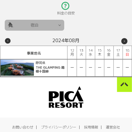
料金の目安
宿泊
2024年08月
12
13
14
15
16
17
18
事業地名
月
火
水
木
金
土
日
静岡県
THE GLAMPING 箱
根十国峠
お問い合わせ
プライバシーポリシー
採用情報
運営会社