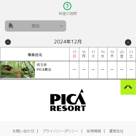
料金の目安
宿泊
2024年12月
15
16
17
18
19
20
21
事業地名
日
月
火
水
木
金
土
埼玉県
PICA秩父
お問い合わせ
プライバシーポリシー
採用情報
運営会社