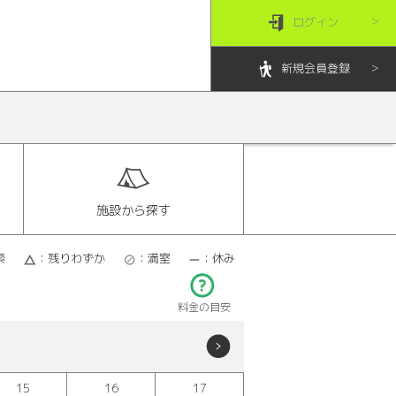
ログイン
新規会員登録
施設から探す
索
：残りわずか
：満室
：休み
料金の目安
15
16
17