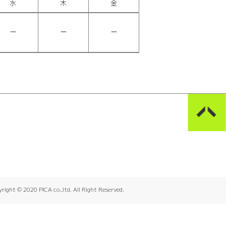
水
木
金
right © 2020 PICA co.,ltd. All Right Reserved.