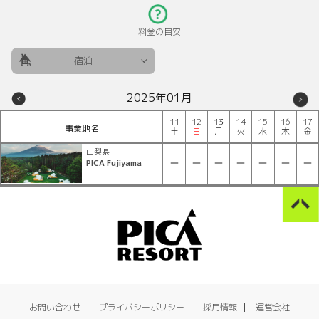
料金の目安
宿泊
2025年01月
11
12
13
14
15
16
17
事業地名
土
日
月
火
水
木
金
山梨県
PICA Fujiyama
お問い合わせ
プライバシーポリシー
採用情報
運営会社