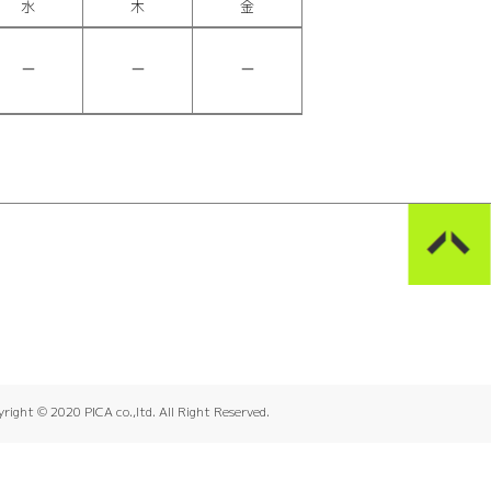
水
木
金
right © 2020 PICA co.,ltd. All Right Reserved.