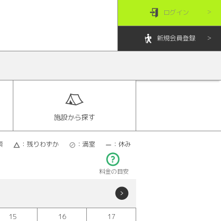
ログイン
新規会員登録
施設から探す
索
：残りわずか
：満室
：休み
料金の目安
15
16
17