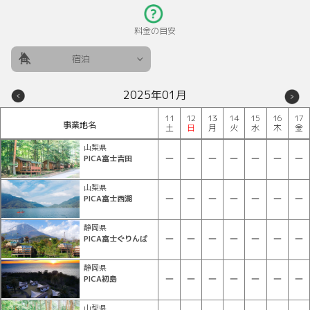
料金の目安
宿泊
2025年01月
11
12
13
14
15
16
17
事業地名
土
日
月
火
水
木
金
山梨県
PICA富士吉田
山梨県
PICA富士西湖
静岡県
PICA富士ぐりんぱ
静岡県
PICA初島
山梨県