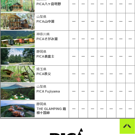
PICA八ヶ岳明野
山梨県
PICA山中湖
神奈川県
PICAさがみ湖
静岡県
PICA表富士
埼玉県
PICA秩父
山梨県
PICA Fujiyama
静岡県
THE GLAMPING 箱
根十国峠