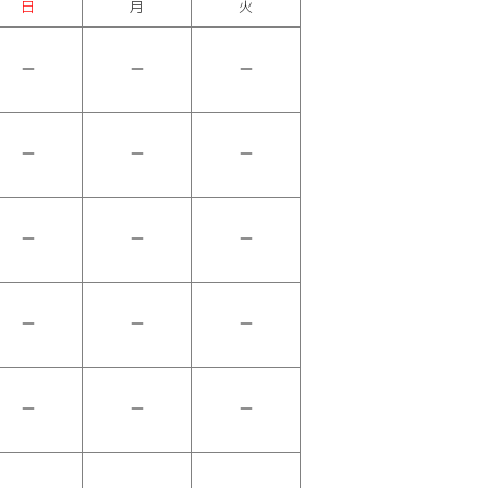
日
月
火