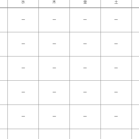
水
木
金
土