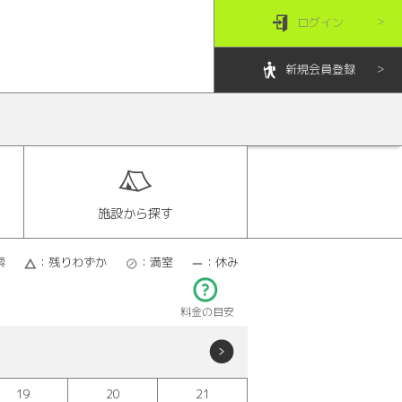
ログイン
新規会員登録
施設から探す
索
：残りわずか
：満室
：休み
料金の目安
19
20
21