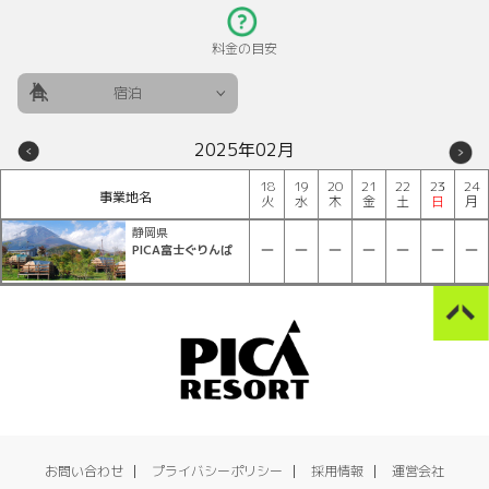
料金の目安
宿泊
2025年02月
18
19
20
21
22
23
24
事業地名
火
水
木
金
土
日
月
静岡県
PICA富士ぐりんぱ
お問い合わせ
プライバシーポリシー
採用情報
運営会社