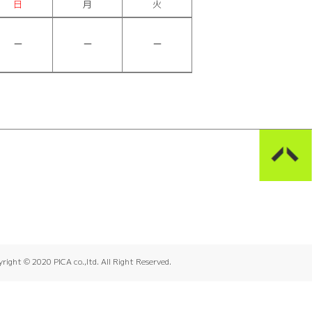
日
月
火
right © 2020 PICA co.,ltd. All Right Reserved.