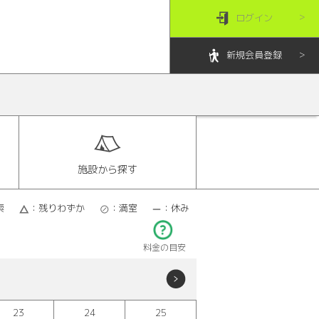
ログイン
新規会員登録
施設から探す
索
：残りわずか
：満室
：休み
料金の目安
23
24
25