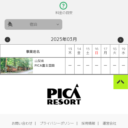
料金の目安
宿泊
2025年03月
13
14
15
16
17
18
19
事業地名
木
金
土
日
月
火
水
山梨県
PICA富士吉田
お問い合わせ
プライバシーポリシー
採用情報
運営会社