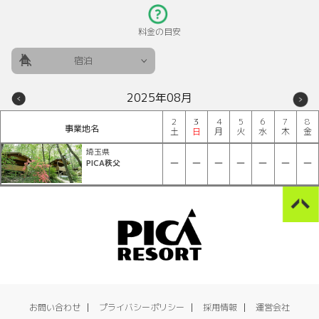
料金の目安
宿泊
2025年08月
2
3
4
5
6
7
8
事業地名
土
日
月
火
水
木
金
埼玉県
PICA秩父
お問い合わせ
プライバシーポリシー
採用情報
運営会社