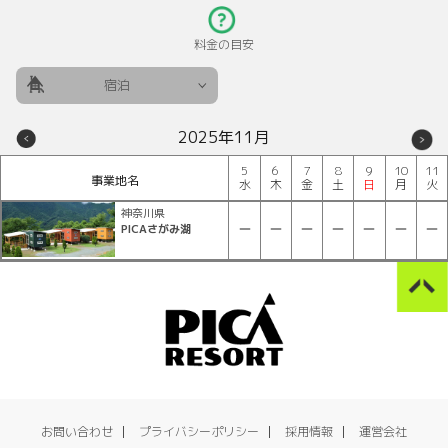
料金の目安
宿泊
2025年11月
5
6
7
8
9
10
11
事業地名
水
木
金
土
日
月
火
神奈川県
PICAさがみ湖
お問い合わせ
プライバシーポリシー
採用情報
運営会社