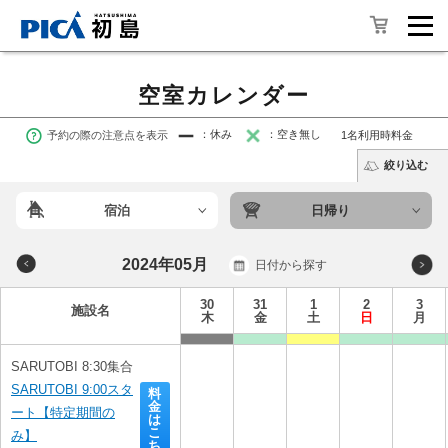
空室カレンダー
予約の際の注意点を表示
：休み
：空き無し
1名利用時料金
絞り込む
宿泊
日帰り
2024年05月
日付から探す
30
31
1
2
3
施設名
木
金
土
日
月
SARUTOBI 8:30集合
SARUTOBI 9:00スタ
料
金
ート【特定期間の
は
こ
み】

ち