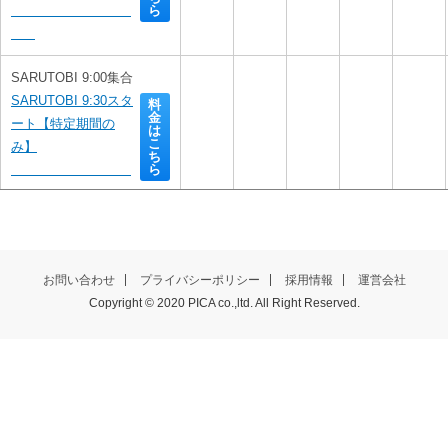
ら
SARUTOBI 9:00集合
SARUTOBI 9:30スタ
料
金
ート【特定期間の
は
こ
み】

ち
ら
SARUTOBI 9:30集合
料
SARUTOBI 10:00ス
金
は
お問い合わせ
プライバシーポリシー
採用情報
運営会社
タート

こ
ち
Copyright © 2020 PICA co.,ltd. All Right Reserved.
ら
SARUTOBI 10:00集
合
料
金
SARUTOBI 10:30ス
は
こ
タート
