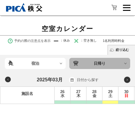
空室カレンダー
予約の際の注意点を表示
：休み
：空き無し
1名利用時料金
絞り込む
宿泊
日帰り
2025年03月
日付から探す
26
27
28
29
30
施設名
水
木
金
土
日