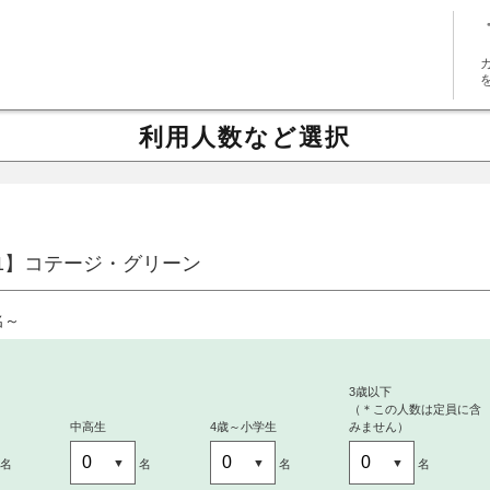
利用人数など選択
.31】コテージ・グリーン
名～
3歳以下
（＊この人数は定員に含
中高生
4歳～小学生
みません）
名
名
名
名