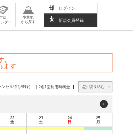
ログイン
事業地
空室
新規会員登録
から探す
レンダー
す。
れます
ャンセル待ち登録）
絞り込む
2名1室利用時料金
22
23
24
25
金
土
日
月