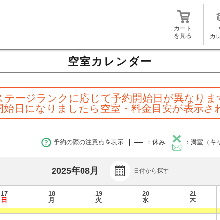
カート
を見る
カ
空室カレンダー
ステージランクに応じて予約開始日が異なりま
開始日になりましたら空室・料金目安が表示さ
予約の際の注意点を表示
：休み
：満室（キ
2025年08月
日付から探す
17
18
19
20
21
日
月
火
水
木