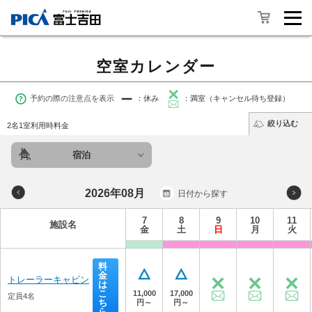
空室カレンダー
予約の際の注意点を表示
：休み
：満室（キャンセル待ち登録）
絞り込む
2名1室利用時料金
宿泊
2026年08月
日付から探す
7
8
9
10
11
施設名
金
土
日
月
火
料
金
トレーラーキャビン
は
こ
11,000
17,000
定員4名
ち
円～
円～
ら