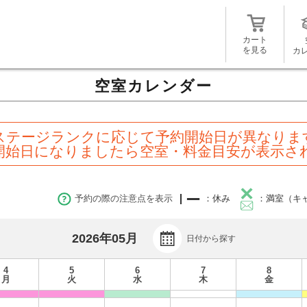
カート
を見る
カ
空室カレンダー
ステージランクに応じて予約開始日が異なりま
開始日になりましたら空室・料金目安が表示さ
予約の際の注意点を表示
：休み
：満室（キ
2026年05月
日付から探す
4
5
6
7
8
月
火
水
木
金