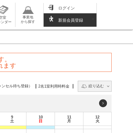
ログイン
事業地
空室
新規会員登録
から探す
レンダー
す。
れます
ャンセル待ち登録）
絞り込む
2名1室利用時料金
9
10
11
12
土
日
月
火