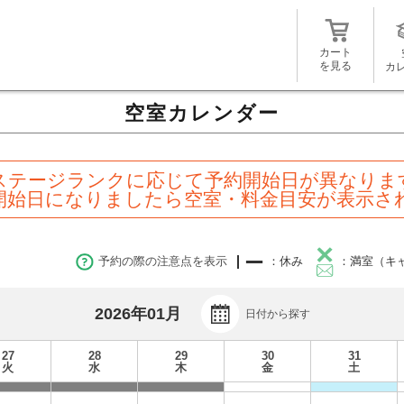
カート
を見る
カ
空室カレンダー
ステージランクに応じて予約開始日が異なりま
開始日になりましたら空室・料金目安が表示さ
予約の際の注意点を表示
：休み
：満室（キ
2026年01月
日付から探す
27
28
29
30
31
火
水
木
金
土