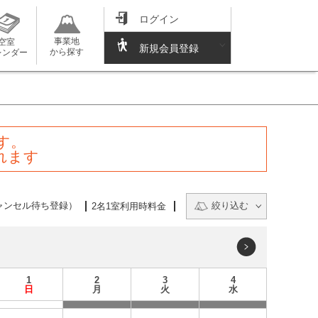
ログイン
事業地
空室
新規会員登録
から探す
レンダー
す。
れます
ャンセル待ち登録）
絞り込む
2名1室利用時料金
1
2
3
4
日
月
火
水