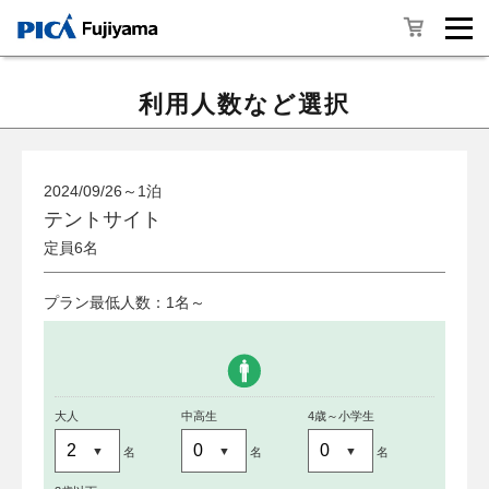
利用人数など選択
2024/09/26～1泊
テントサイト
定員6名
プラン最低人数：1名～
大人
中高生
4歳～小学生
名
名
名