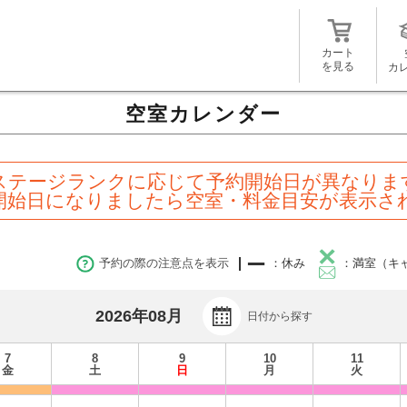
カート
を見る
カ
空室カレンダー
ステージランクに応じて予約開始日が異なりま
開始日になりましたら空室・料金目安が表示さ
予約の際の注意点を表示
：休み
：満室（キ
2026年08月
日付から探す
7
8
9
10
11
金
土
日
月
火