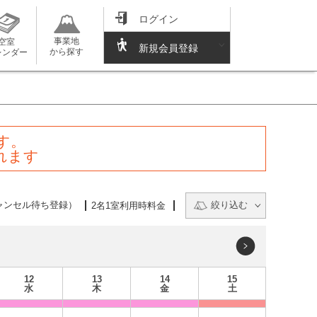
ログイン
事業地
空室
新規会員登録
から探す
レンダー
す。
れます
ャンセル待ち登録）
絞り込む
2名1室利用時料金
12
13
14
15
水
木
金
土