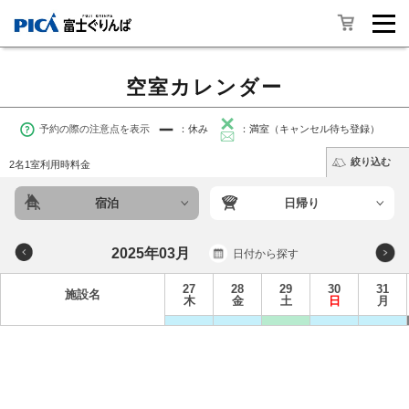
空室カレンダー
予約の際の注意点を表示
：休み
：満室（キャンセル待ち登録）
絞り込む
2名1室利用時料金
宿泊
日帰り
2025年03月
日付から探す
27
28
29
30
31
施設名
木
金
土
日
月