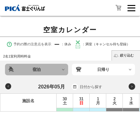
空室カレンダー
予約の際の注意点を表示
：休み
：満室（キャンセル待ち登録）
絞り込む
2名1室利用時料金
宿泊
日帰り
2026年05月
日付から探す
30
31
1
2
3
施設名
土
日
月
火
水