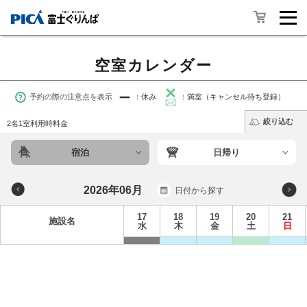
空室カレンダー
予約の際の注意点を表示
：休み
：満室（キャンセル待ち登録）
絞り込む
2名1室利用時料金
宿泊
日帰り
2026年06月
日付から探す
17
18
19
20
21
施設名
水
木
金
土
日