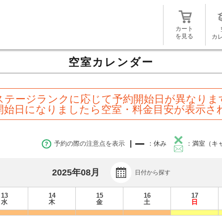
カート
を見る
カ
空室カレンダー
ステージランクに応じて予約開始日が異なりま
開始日になりましたら空室・料金目安が表示さ
予約の際の注意点を表示
：休み
：満室（キ
2025年08月
日付から探す
13
14
15
16
17
水
木
金
土
日