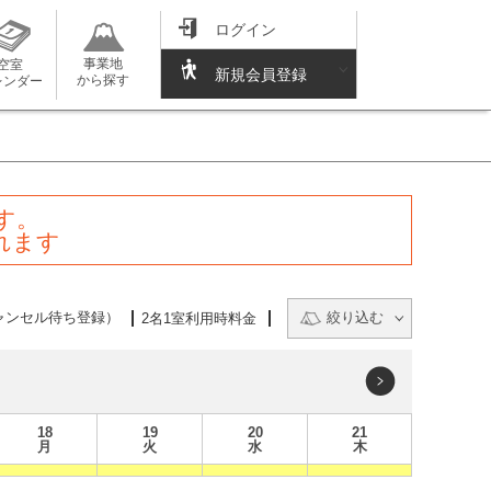
ログイン
事業地
空室
新規会員登録
から探す
レンダー
す。
れます
ャンセル待ち登録）
絞り込む
2名1室利用時料金
18
19
20
21
月
火
水
木