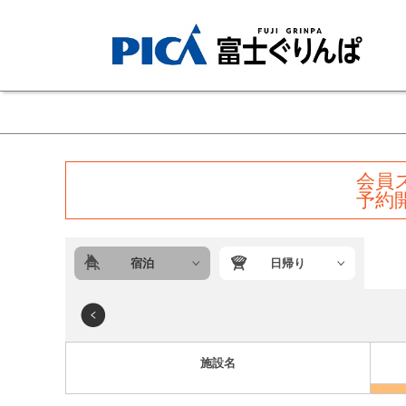
会員
予約
宿泊
日帰り
施設名