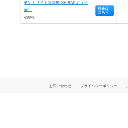
テントサイト電源無”SHIBAFU”（区
料金は
画）
こちら
定員6名
お問い合わせ
プライバシーポリシー