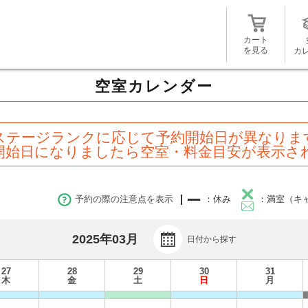
カート
を見る
カ
空室カレンダー
ステージランクに応じて予約開始日が異なりま
開始日になりましたら空室・料金目安が表示さ
予約の際の注意点を表示
：休み
：満室（キ
2025年03月
日付から探す
27
28
29
30
31
木
金
土
日
月