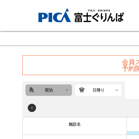
会員
予約
宿泊
日帰り
施設名