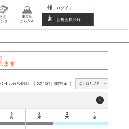
ログイン
事業地
空室
新規会員登録
から探す
レンダー
す。
れます
ャンセル待ち登録）
絞り込む
2名1室利用時料金
1
2
3
4
火
水
木
金