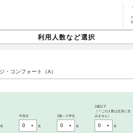
利用人数など選択
ジ・コンフォート（A）
～
2歳以下
（＊この人数は定員に含
中高生
3歳～小学生
みません）
名
名
名
名