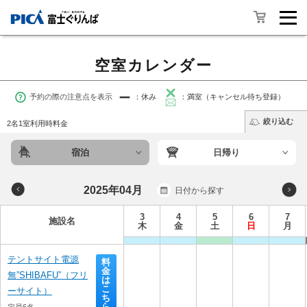
空室カレンダー
予約の際の注意点を表示
：休み
：満室（キャンセル待ち登録）
絞り込む
2名1室利用時料金
宿泊
日帰り
2025年04月
日付から探す
3
4
5
6
7
施設名
木
金
土
日
月
テントサイト電源
料
金
無”SHIBAFU”（フリ
は
こ
ーサイト）
ち
ら