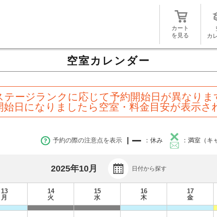
カート
を見る
カ
空室カレンダー
ステージランクに応じて予約開始日が異なりま
開始日になりましたら空室・料金目安が表示さ
予約の際の注意点を表示
：休み
：満室（キ
2025年10月
日付から探す
13
14
15
16
17
月
火
水
木
金