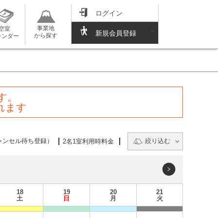
ログイン
事業地
空室
新規会員登録
から探す
レンダー
す。
れます
ャンセル待ち登録）
絞り込む
2名1室利用時料金
18
19
20
21
土
日
月
火