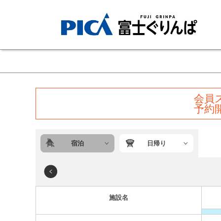
会員
予約
宿泊
日帰り
施設名