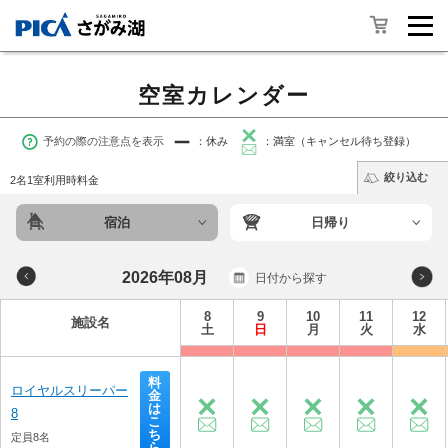
空室カレンダー
予約の際の注意点を表示
：休み
：満室（キャンセル待ち登録）
絞り込む
2名1室利用時料金
宿泊
日帰り
2026年08月
日付から探す
8
9
10
11
12
施設名
土
日
月
火
水
料
ロイヤルスリーパー
金
は
8
こ
ち
定員8名
ら