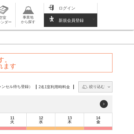
ログイン
事業地
空室
新規会員登録
から探す
レンダー
す。
れます
ャンセル待ち登録）
絞り込む
2名1室利用時料金
11
12
13
14
火
水
木
金