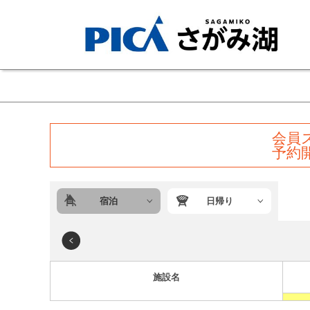
会員
予約
宿泊
日帰り
施設名