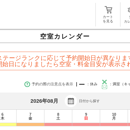
カート
を見る
カ
空室カレンダー
ステージランクに応じて予約開始日が異なりま
開始日になりましたら空室・料金目安が表示さ
予約の際の注意点を表示
：休み
：満室（キ
2026年08月
日付から探す
6
7
8
9
10
木
金
土
日
月