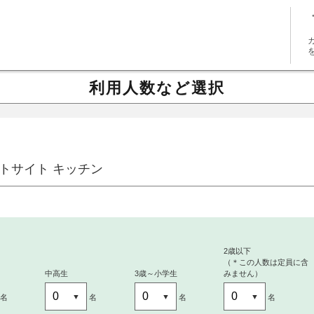
利用人数など選択
トサイト キッチン
～
2歳以下
（＊この人数は定員に含
中高生
3歳～小学生
みません）
名
名
名
名