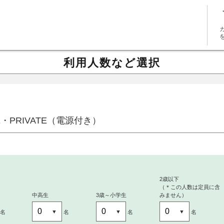
利用人数など選択
ITE・PRIVATE（電源付き）
～
2歳以下
（＊この人数は定員に含
中高生
3歳～小学生
みません）
名
名
名
名