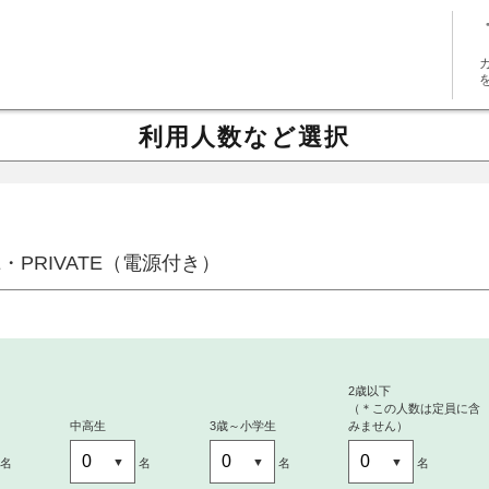
利用人数など選択
ITE・PRIVATE（電源付き）
～
2歳以下
（＊この人数は定員に含
中高生
3歳～小学生
みません）
名
名
名
名