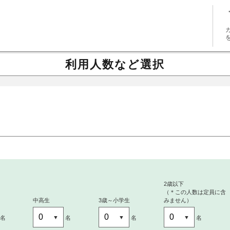
利用人数など選択
～
2歳以下
（＊この人数は定員に含
中高生
3歳～小学生
みません）
名
名
名
名