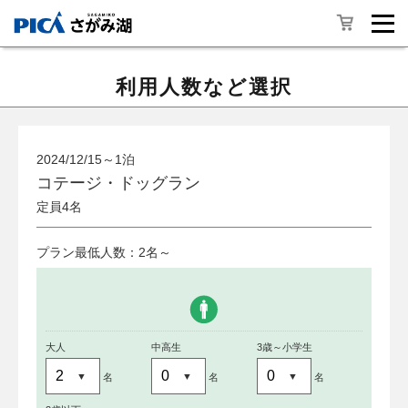
利用人数など選択
2024/12/15～1泊
コテージ・ドッグラン
定員4名
プラン最低人数：2名～
大人
中高生
3歳～小学生
名
名
名