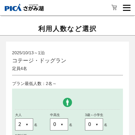
利用人数など選択
2025/10/13～1泊
コテージ・ドッグラン
定員4名
プラン最低人数：2名～
大人
中高生
3歳～小学生
名
名
名