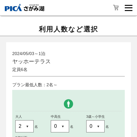
利用人数など選択
2024/05/03～1泊
ヤッホーテラス
定員6名
プラン最低人数：2名～
大人
中高生
3歳～小学生
名
名
名