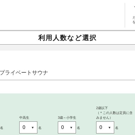
利用人数など選択
プライベートサウナ
～
2歳以下
（＊この人数は定員に含
中高生
3歳～小学生
みません）
名
名
名
名