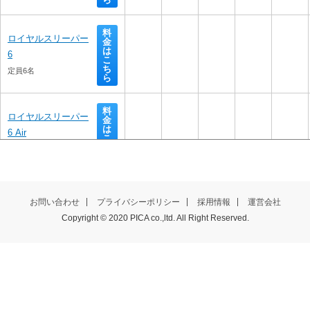
料
ロイヤルスリーパー
金
は
6
こ
ち
定員6名
ら
料
ロイヤルスリーパー
金
は
6 Air
こ
ち
定員6名
ら
絶景テラスPAW‼
料金
はこ
お問い合わせ
プライバシーポリシー
採用情報
運営会社
定員4名
ちら
Copyright © 2020 PICA co.,ltd. All Right Reserved.
TAKIBI
料金はこちら
定員6名
ヤッホーテラス
料金は
こちら
定員6名