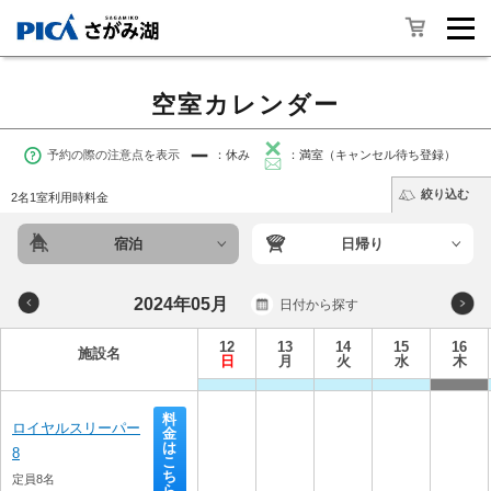
空室カレンダー
予約の際の注意点を表示
：休み
：満室（キャンセル待ち登録）
絞り込む
2名1室利用時料金
宿泊
日帰り
2024年05月
日付から探す
12
13
14
15
16
施設名
日
月
火
水
木
料
ロイヤルスリーパー
金
は
8
こ
ち
定員8名
ら