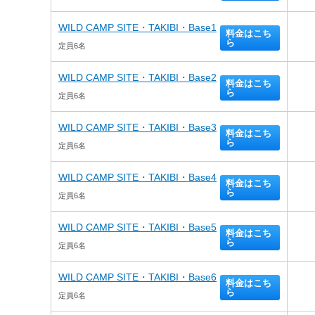
WILD CAMP SITE・TAKIBI・Base1
料金はこち
ら
定員6名
WILD CAMP SITE・TAKIBI・Base2
料金はこち
ら
定員6名
WILD CAMP SITE・TAKIBI・Base3
料金はこち
ら
定員6名
WILD CAMP SITE・TAKIBI・Base4
料金はこち
ら
定員6名
WILD CAMP SITE・TAKIBI・Base5
料金はこち
ら
定員6名
WILD CAMP SITE・TAKIBI・Base6
料金はこち
ら
定員6名