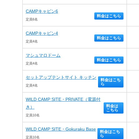
CAMPキャビン6
料金はこちら
定員6名
CAMPキャビン4
料金はこちら
定員4名
マシュマロドーム
料金はこちら
定員4名
セットアップテントサイト キッチン
料金はこち
ら
定員4名
WILD CAMP SITE・PRIVATE（電源付
料金は
き）
こちら
定員10名
WILD CAMP SITE・Gokuraku Base
料金はこち
ら
定員10名