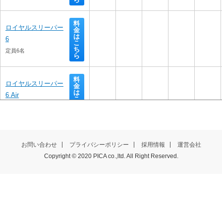
料
ロイヤルスリーパー
金
は
6
こ
ち
定員6名
ら
料
ロイヤルスリーパー
金
は
6 Air
こ
ち
定員6名
ら
絶景テラスPAW‼
料金
はこ
お問い合わせ
プライバシーポリシー
採用情報
運営会社
定員4名
ちら
Copyright © 2020 PICA co.,ltd. All Right Reserved.
TAKIBI
料金はこちら
定員6名
ヤッホーテラス
料金は
こちら
定員6名