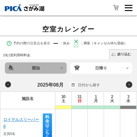
空室カレンダー
予約の際の注意点を表示
：休み
：満室（キャンセル待ち登録）
絞り込む
2名1室利用時料金
宿泊
日帰り
2025年08月
日付から探す
30
31
1
2
3
施設名
土
日
月
火
水
料
ロイヤルスリーパー
金
は
8
こ
ち
定員8名
ら