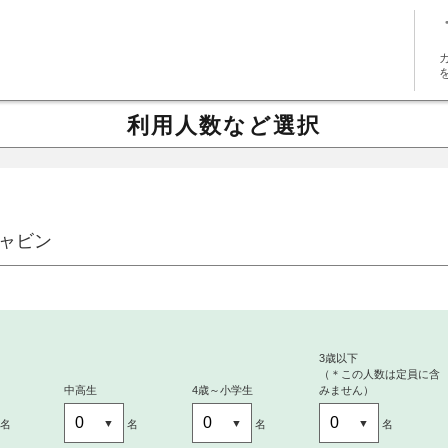
利用人数など選択
ャビン
～
3歳以下
（＊この人数は定員に含
中高生
4歳～小学生
みません）
名
名
名
名