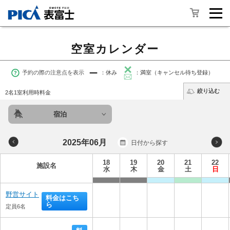
空室カレンダー
予約の際の注意点を表示
：休み
：満室（キャンセル待ち登録）
絞り込む
2名1室利用時料金
宿泊
2025年06月
日付から探す
18
19
20
21
22
施設名
水
木
金
土
日
野営サイト
料金はこち
ら
定員6名