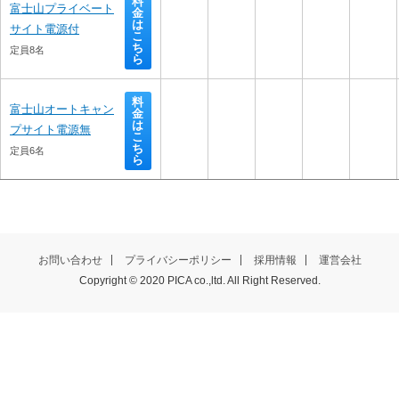
料
富士山プライベート
金
は
サイト電源付
こ
ち
定員8名
ら
料
富士山オートキャン
金
は
プサイト電源無
こ
ち
定員6名
ら
料
ログコテージ・デラ
金
は
ックス
こ
ち
定員6名
お問い合わせ
プライバシーポリシー
ら
採用情報
運営会社
Copyright © 2020 PICA co.,ltd. All Right Reserved.
料
ログコテージ・
金
は
SUMIKA
こ
ち
定員6名
ら