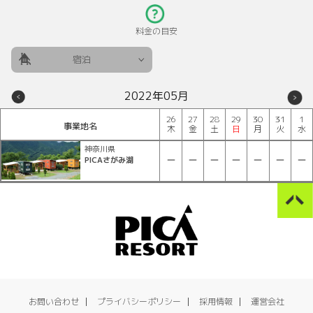
料金の目安
宿泊
2022年05月
26
27
28
29
30
31
1
事業地名
木
金
土
日
月
火
水
神奈川県
PICAさがみ湖
お問い合わせ
プライバシーポリシー
採用情報
運営会社