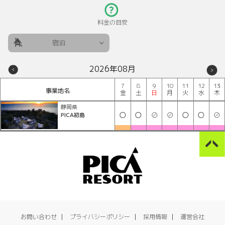
料金の目安
宿泊
2026年08月
7
8
9
10
11
12
13
事業地名
金
土
日
月
火
水
木
静岡県
PICA初島
お問い合わせ
プライバシーポリシー
採用情報
運営会社