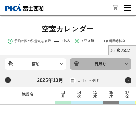
空室カレンダー
予約の際の注意点を表示
：休み
：空き無し
1名利用時料金
絞り込む
宿泊
日帰り
2025年10月
日付から探す
13
14
15
16
17
施設名
月
火
水
木
金